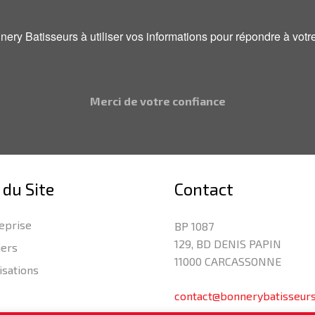
onnery Batisseurs à utiliser vos informations pour répondre à v
Merci de votre confiance
 du Site
Contact
eprise
BP 1087
129, BD DENIS PAPIN
iers
11000 CARCASSONNE
isations
contact@bonnerybatisseur