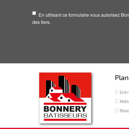
En utilisant ce formulaire vous autorisez B
des tiers.
Plan
Entr
Mét
Réal