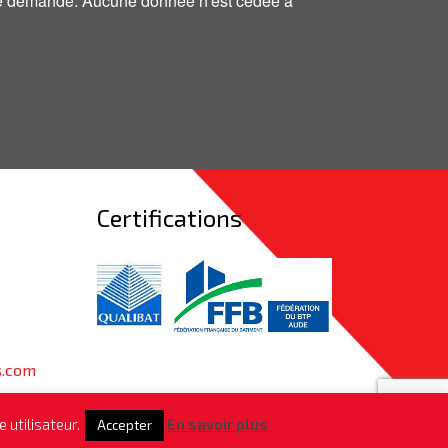
otre demande. Aucune donnée n'est cédée à
Certifications
s.com
 utilisateur.
En savoir plus
Accepter
n :
ADAPT-T