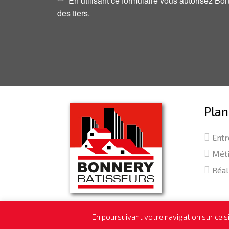
En utilisant ce formulaire vous autorisez B
des tiers.
Plan
Entr
Mét
Réal
En poursuivant votre navigation sur ce sit
© 2017 BO