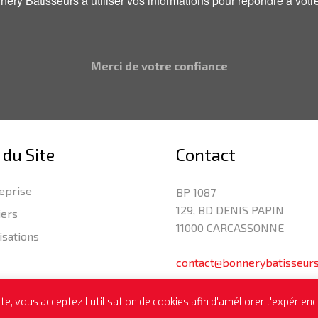
onnery Batisseurs à utiliser vos informations pour répondre à v
Merci de votre confiance
 du Site
Contact
eprise
BP 1087
129, BD DENIS PAPIN
iers
11000 CARCASSONNE
isations
contact@bonnerybatisseur
e, vous acceptez l’utilisation de cookies afin d'améliorer l'expérience
NNERY,
Mentions légales
–
Protection des données
– Desig