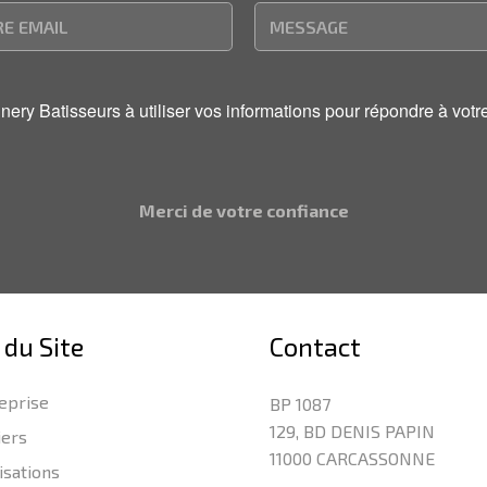
onnery Batisseurs à utiliser vos informations pour répondre à v
Merci de votre confiance
 du Site
Contact
eprise
BP 1087
129, BD DENIS PAPIN
iers
11000 CARCASSONNE
isations