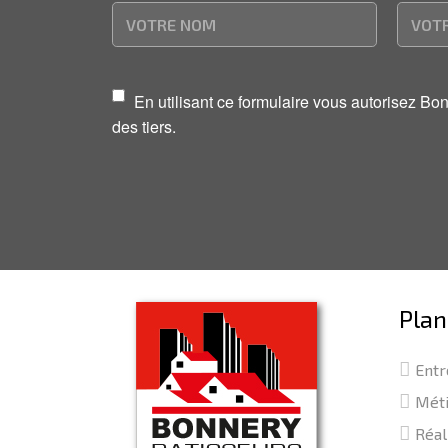
En utilisant ce formulaire vous autorisez B
des tiers.
Plan
Entr
Mét
Réal