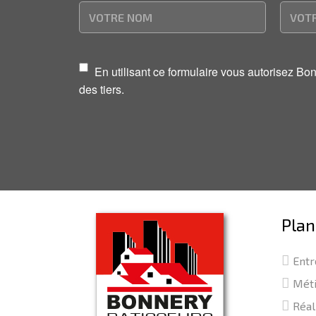
En utilisant ce formulaire vous autorisez B
des tiers.
Plan
Entr
Mét
Réal