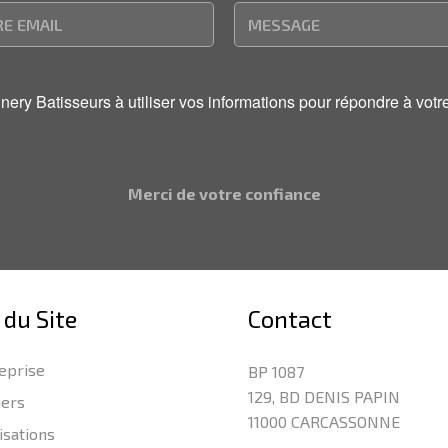
onnery Batisseurs à utiliser vos informations pour répondre à v
Merci de votre confiance
 du Site
Contact
eprise
BP 1087
129, BD DENIS PAPIN
iers
11000 CARCASSONNE
isations